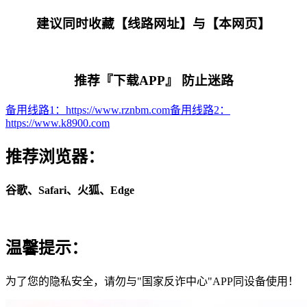
建议同时收藏【线路网址】与【本网页】
推荐『下载APP』 防止迷路
备用线路
1
：
https://www.rznbm.com
备用线路
2
：
https://www.k8900.com
推荐浏览器：
谷歌、Safari、火狐、Edge
温馨提示：
为了您的隐私安全，请勿与"国家反诈中心"APP同设备使用！