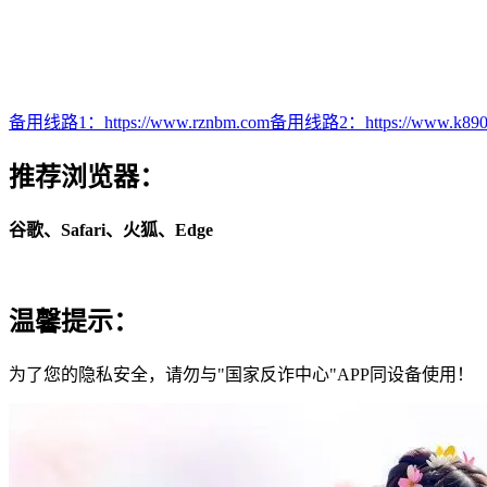
备用线路
1
：
https://www.rznbm.com
备用线路
2
：
https://www.k89
推荐浏览器：
谷歌、Safari、火狐、Edge
温馨提示：
为了您的隐私安全，请勿与"国家反诈中心"APP同设备使用！