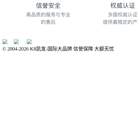
© 2004-
2026
K8凯发-国际大品牌 信誉保障 大额无忧