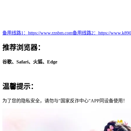
备用线路
1
：
https://www.rznbm.com
备用线路
2
：
https://www.k89
推荐浏览器：
谷歌、Safari、火狐、Edge
温馨提示：
为了您的隐私安全，请勿与"国家反诈中心"APP同设备使用！