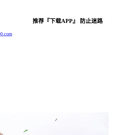
推荐『下载APP』 防止迷路
00.com