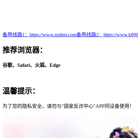
备用线路
1
：
https://www.rznbm.com
备用线路
2
：
https://www.k89
推荐浏览器：
谷歌、Safari、火狐、Edge
温馨提示：
为了您的隐私安全，请勿与"国家反诈中心"APP同设备使用！